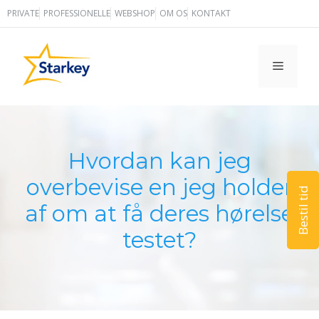
Hop
PRIVATE
PROFESSIONELLE
WEBSHOP
OM OS
KONTAKT
til
indhold
MENU
Hvordan kan jeg
overbevise en jeg holder
Bestil tid
af om at få deres hørelse
testet?