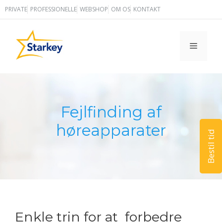
Hop
PRIVATE
PROFESSIONELLE
WEBSHOP
OM OS
KONTAKT
til
indhold
MENU
Fejlfinding af
høreapparater
Bestil tid
Enkle trin for at forbedre