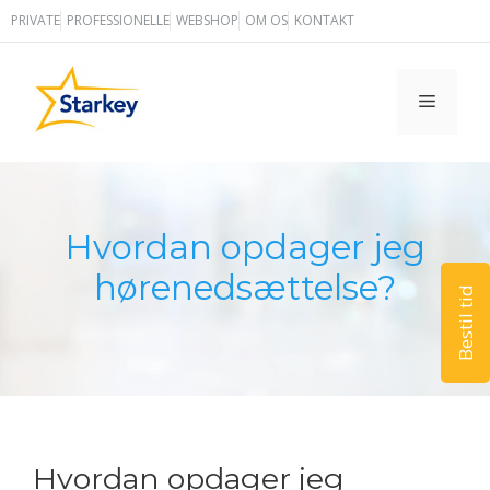
Hop
PRIVATE
PROFESSIONELLE
WEBSHOP
OM OS
KONTAKT
til
indhold
MENU
Hvordan opdager jeg
hørenedsættelse?
Bestil tid
Hvordan opdager jeg