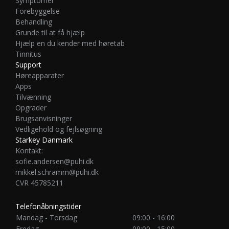
Symptomer
Forebyggelse
Behandling
Grunde til at få hjælp
Hjælp en du kender med høretab
Tinnitus
Support
Høreapparater
Apps
Tilvænning
Opgrader
Brugsanvisninger
Vedligehold og fejlsøgning
Starkey Danmark
Kontakt:
sofie.andersen@puhi.dk
mikkel.schramm@puhi.dk
CVR 45785211
Telefonåbningstider
Mandag - Torsdag
09:00 - 16:00
Fredag
09:00 - 15:00