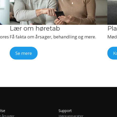
Lær om høretab
Pla
Vores
Få fakta om årsager, behandling og mere.
Mød 
Se mere
K
lse
Support
 årsager
Høreapparater