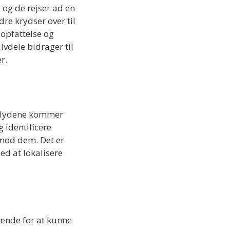
, og de rejser ad en
re krydser over til
 opfattelse og
vdele bidrager til
r.
or lydene kommer
 identificere
mod dem. Det er
ed at lokalisere
rende for at kunne