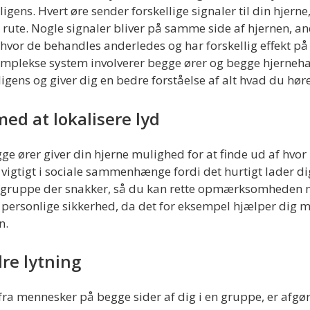
ligens. Hvert øre sender forskellige signaler til din hjerne
rute. Nogle signaler bliver på samme side af hjernen, and
hvor de behandles anderledes og har forskellig effekt på
komplekse system involverer begge ører og begge hjernehal
lligens og giver dig en bedre forståelse af alt hvad du høre
ed at lokalisere lyd
gge ører giver din hjerne mulighed for at finde ud af hv
 vigtigt i sociale sammenhænge fordi det hurtigt lader dig
en gruppe der snakker, så du kan rette opmærksomheden 
n personlige sikkerhed, da det for eksempel hjælper dig m
n.
dre lytning
fra mennesker på begge sider af dig i en gruppe, er afgø