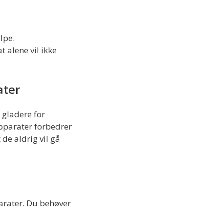
lpe.
 alene vil ikke
ater
 gladere for
apparater forbedrer
 de aldrig vil gå
arater. Du behøver