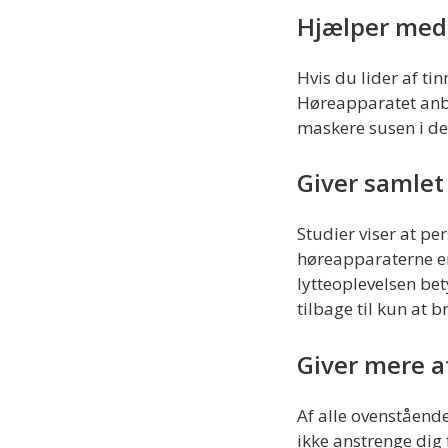
Hjælper med 
Hvis du lider af ti
Høreapparatet anbef
maskere susen i de
Giver samlet
Studier viser at pe
høreapparaterne en
lytteoplevelsen bet
tilbage til kun at b
Giver mere a
Af alle ovenståend
ikke anstrenge dig 