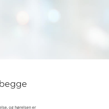
å begge
else, og hørelsen er