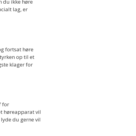
n du ikke høre
cialt lag, er
g fortsat høre
yrken op til et
ste klager for
 for
t høreapparat vil
lyde du gerne vil