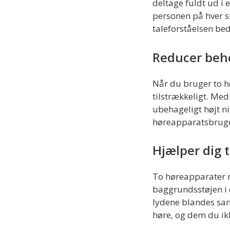
deltage fuldt ud i 
personen på hver si
taleforståelsen be
Reducer beho
Når du bruger to h
tilstrækkeligt. Med
ubehageligt højt ni
høreapparatsbrugere
Hjælper dig t
To høreapparater m
baggrundsstøjen i 
lydene blandes sam
høre, og dem du ikk