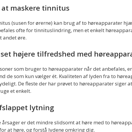
at maskere tinnitus
nnitus (susen for ørerne) kan brug af to høreapparater hjæ
ales ofte for tinnituslindring, men et enkelt høreapparat
t andet øre.
 set højere tilfredshed med høreappar
rsoner som bruger to høreapparater når det anbefales, er
d de som kun vælger ét. Kvaliteten af lyden fra to høre
ydeligt. De fleste der har prøvet to høreapparater siger at
ruge et enkelt.
fslappet lytning
e årsager er det mindre slidsomt at høre med to høreapp
for at høre, og forstå lydene omkring dig.