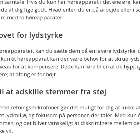
en samtale. Hvis du kun har høreapparat i det ene øre, ka
de af dig lige godt. Hvad enten du er på arbejde eller i so
dre med to høreapparater.
vet for lydstyrke
øreapparater, kan du sætte dem på en lavere lydstyrke, o
 kun ét høreapparat kan der være behov for at skrue lydst
veau for at kompensere. Dette kan føre til en af de hyppig
; at alting er for højt.
il at adskille stemmer fra støj
ed retningsmikrofoner gør det muligt for dig at lukke af
et lydmiljø, og fokusere på personen der taler. Med kun é
men, og det bliver vanskeligt at diskriminere mellem de 
e vil.