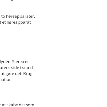
d to høreapparater.
at ét høreapparat
lyden. Stereo er
urens side i stand
 at gøre det. Brug
mation.
r at skabe det som