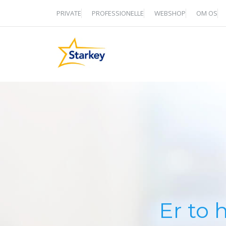
Hop
PRIVATE
PROFESSIONELLE
WEBSHOP
OM OS
til
indhold
Er to 